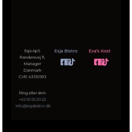
Esja ApS
Esja Bistro:
Eva’s Kost
Randersvej 11,
Mariager
Danmark
CVR: 43310593
Ring eller skriv
+45 55 55 20 22
info@esjabistro.dk